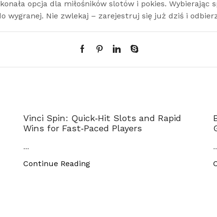
konała opcja dla miłośników slotów i pokies. Wybierając 
wygranej. Nie zwlekaj – zarejestruj się już dziś i odbier
Vinci Spin: Quick‑Hit Slots and Rapid
Wins for Fast‑Paced Players
...
..
Continue Reading