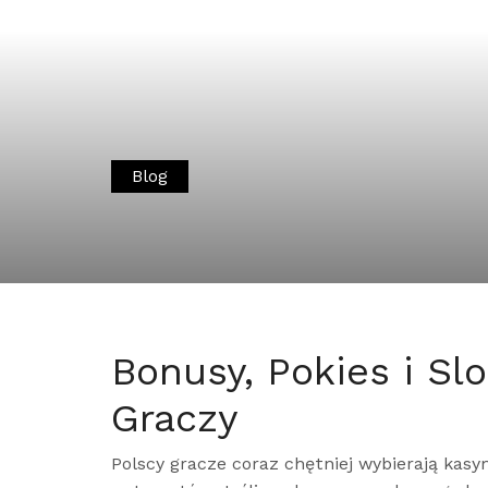
Blog
Bonusy, Pokies i Sl
Graczy
Polscy gracze coraz chętniej wybierają kasy