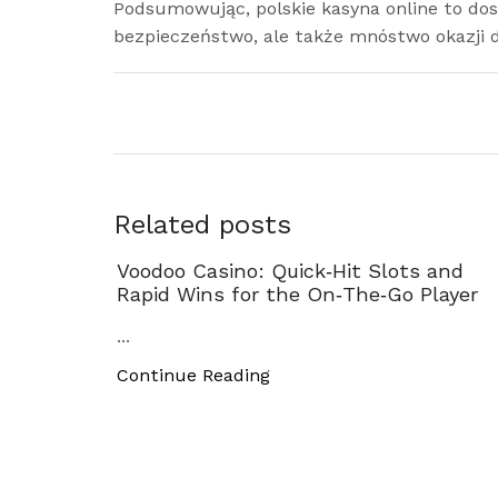
Podsumowując, polskie kasyna online to dos
bezpieczeństwo, ale także mnóstwo okazji do 
Related posts
Voodoo Casino: Quick‑Hit Slots and
Rapid Wins for the On‑The‑Go Player
...
Continue Reading