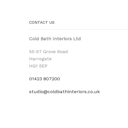
CONTACT US
Cold Bath Interiors Ltd
55-57 Grove Road
Harrogate
HG1 5EP
01423 807200
studio@coldbathinteriors.co.uk
Web design and branding Yorkshire by Feel D