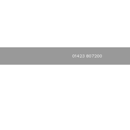
01423 807200