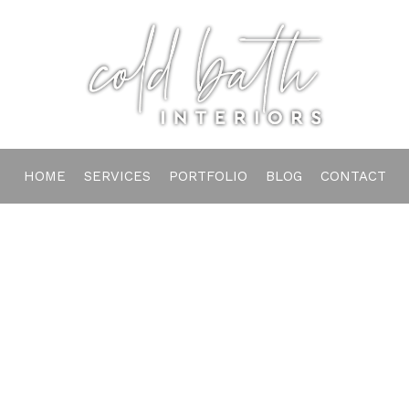
HOME
SERVICES
PORTFOLIO
BLOG
CONTACT