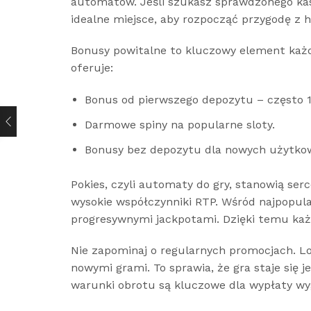
automatów. Jeśli szukasz sprawdzonego ka
idealne miejsce, aby rozpocząć przygodę z 
Bonusy powitalne to kluczowy element każd
oferuje:
Bonus od pierwszego depozytu – często 1
Darmowe spiny na popularne sloty.
Bonusy bez depozytu dla nowych użytko
Pokies, czyli automaty do gry, stanowią se
wysokie współczynniki RTP. Wśród najpopula
progresywnymi jackpotami. Dzięki temu każd
Nie zapominaj o regularnych promocjach. Lo
nowymi grami. To sprawia, że gra staje się 
warunki obrotu są kluczowe dla wypłaty wy