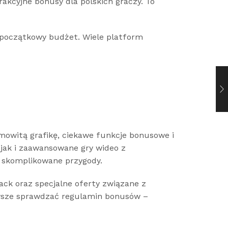
trakcyjne bonusy dla polskich graczy. To
 początkowy budżet. Wiele platform
amowitą grafikę, ciekawe funkcje bonusowe i
 jak i zaawansowane gry wideo z
o skomplikowane przygody.
ack oraz specjalne oferty związane z
 zawsze sprawdzać regulamin bonusów –